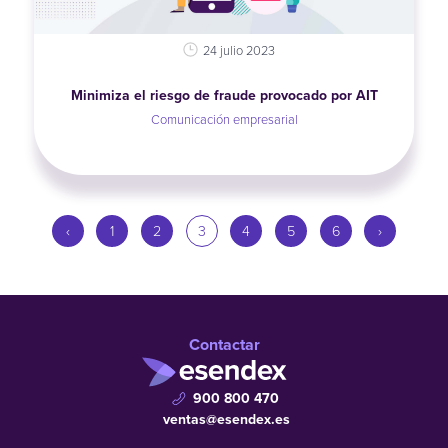
24 julio 2023
Minimiza el riesgo de fraude provocado por AIT
Comunicación empresarial
‹
1
2
3
4
5
6
›
Contactar
900 800 470
ventas@esendex.es