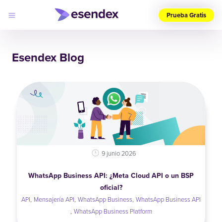
Prueba Gratis
Elige
tu
Esendex Blog
país
(ES)
Productos
Soluciones
Desarrolladores
Precios
Log
Por qué
in
elegirnos
9 junio 2026
WhatsApp Business API: ¿Meta Cloud API o un BSP
oficial?
,
,
,
API
Mensajería API
WhatsApp Business
WhatsApp Business API
,
WhatsApp Business Platform