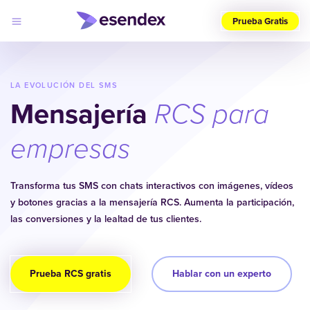
Prueba Gratis
Elige
tu
país
LA EVOLUCIÓN DEL SMS
(ES)
Mensajería
RCS para
Productos
Soluciones
empresas
Desarrolladores
Precios
Log
Por qué
Transforma tus SMS con chats interactivos con imágenes, vídeos
in
elegirnos
y botones gracias a la mensajería RCS. Aumenta la participación,
las conversiones y la lealtad de tus clientes.
Prueba RCS gratis
Hablar con un experto