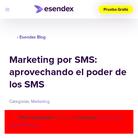
Prueba Gratis
Elige
tu
país
‹ Esendex Blog
(ES)
Marketing por SMS:
Productos
Soluciones
aprovechando el poder de
Desarrolladores
Precios
Log
los SMS
Por qué
in
elegirnos
Categorías:
Marketing
Última actualización:
11 marzo 2024
Escrito por:
Eva Benedicto
Mobile Marketing