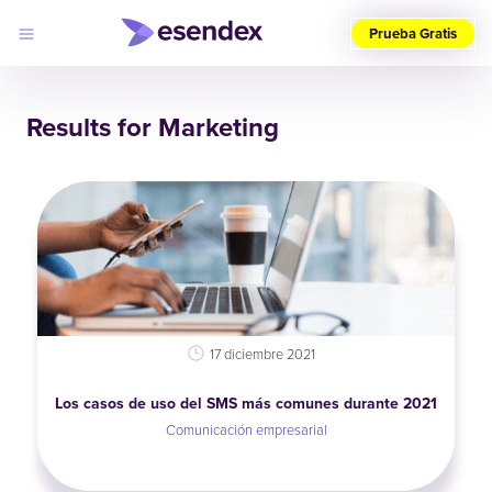
Prueba Gratis
Elige
tu
Results for Marketing
país
(ES)
Productos
Soluciones
Desarrolladores
Precios
Log
Por qué
in
elegirnos
17 diciembre 2021
Los casos de uso del SMS más comunes durante 2021
Comunicación empresarial