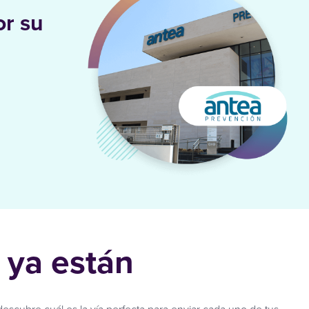
or su
e ya están