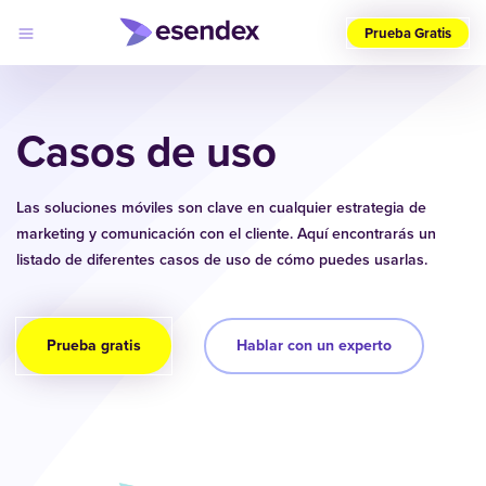
Prueba Gratis
Elige
tu
Casos de uso
país
(ES)
Productos
Las soluciones móviles son clave en cualquier estrategia de
Soluciones
marketing y comunicación con el cliente. Aquí encontrarás un
Desarrolladores
listado de diferentes casos de uso de cómo puedes usarlas.
Precios
Log
Por qué
in
elegirnos
Prueba gratis
Hablar con un experto