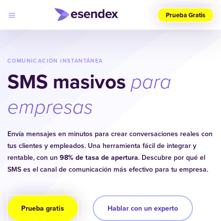
Prueba Gratis
Elige
tu
país
COMUNICACIÓN INSTANTÁNEA
(ES)
SMS masivos
para
Productos
Soluciones
empresas
Desarrolladores
Precios
Log
Por qué
Envía mensajes en minutos para crear conversaciones reales con
in
elegirnos
tus clientes y empleados. Una herramienta fácil de integrar y
rentable, con un
98% de tasa de apertura
. Descubre por qué el
SMS es el canal de comunicación más efectivo para tu empresa.
Prueba gratis
Hablar con un experto