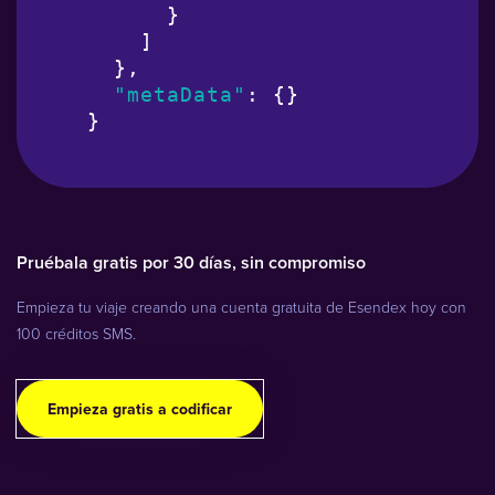
      }

    ]

  },

"metaData"
: {}

}
Pruébala gratis por 30 días, sin compromiso
Empieza tu viaje creando una cuenta gratuita de Esendex hoy con
100 créditos SMS.
Empieza gratis a codificar