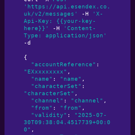
'https://api.esendex.co.
uk/v2/messages'
 -H 
'X-
Api-Key: {{your-key-
here}}'
 -H 
'Content-
Type: application/json'
-d

{

"accountReference"
: 
"EXxxxxxxxx"
,

"name"
: 
"name"
,

"characterSet"
: 
"characterSet"
,

"channel"
: 
"channel"
,

"from"
: 
"from"
,

"validity"
: 
"2025-07-
30T09:38:04.4517739+00:0
0"
,
