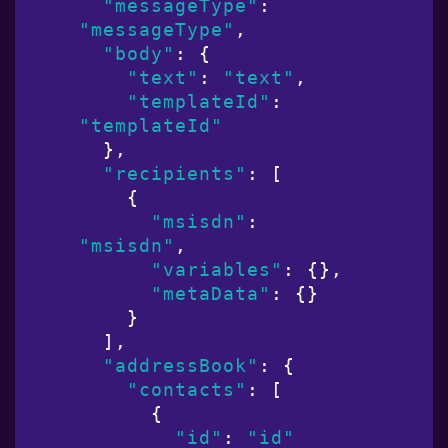
"messageType"
: 
"messageType"
,

"body"
: {

"text"
: 
"text"
,

"templateId"
: 
"templateId"
  },

"recipients"
: [

    {

"msisdn"
: 
"msisdn"
,

"variables"
: {},

"metaData"
: {}

    }

  ],

"addressBook"
: {

"contacts"
: [

      {

"id"
: 
"id"