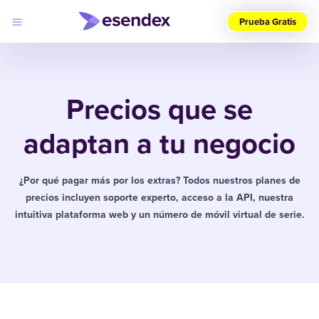
Prueba Gratis
Elige
tu
país
Precios que se
(ES)
Productos
adaptan a tu negocio
Soluciones
Desarrolladores
Precios
Log
¿Por qué pagar más por los extras? Todos nuestros planes de
Por qué
in
precios incluyen soporte experto, acceso a la API, nuestra
elegirnos
intuitiva plataforma web y un número de móvil virtual de serie.