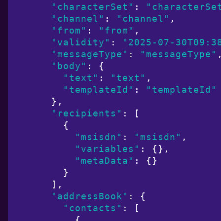
"characterSet"
: 
"characterSe
"channel"
: 
"channel"
,

"from"
: 
"from"
,

"validity"
: 
"2025-07-30T09:3
"messageType"
: 
"messageType"
,
"body"
: {

"text"
: 
"text"
,

"templateId"
: 
"templateId"
  },

"recipients"
: [

    {

"msisdn"
: 
"msisdn"
,

"variables"
: {},

"metaData"
: {}

    }

  ],

"addressBook"
: {

"contacts"
: [

      {
