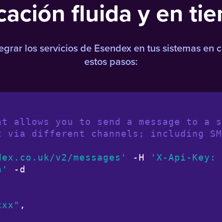
ción fluida y en ti
egrar los servicios de Esendex en tus sistemas en 
estos pasos:
nt allows you to send a message to a s
t via different channels; including SM
dex.co.uk/v2/messages'
 -H 
'X-Api-Key: 
n'
 -d

xxx"
,
