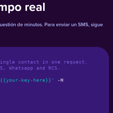
empo real
cuestión de minutos. Para enviar un SMS, sigue
ingle contact in one request.
S, Whatsapp and RCS.
{{your-key-here}}'
 -H 