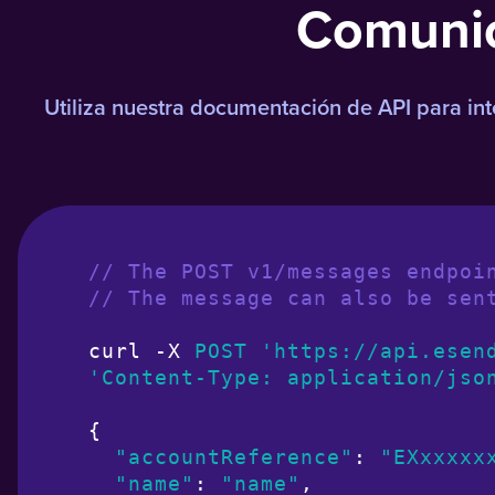
Comunica
Utiliza nuestra documentación de API para int
// The POST v1/messages endpoi
// The message can also be sen
curl -X 
POST
'https://api.esen
'Content-Type: application/jso
{

"accountReference"
: 
"EXxxxxx
"name"
: 
"name"
,
