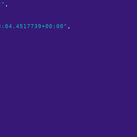
t"
,

8:04.4517739+00:00"
,


