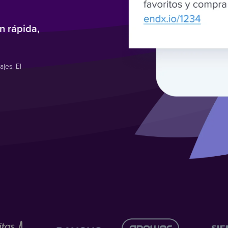
a
n rápida,
jes. El