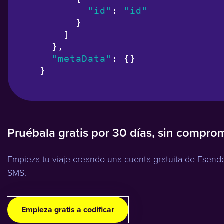
"id"
: 
"id"
      }

    ]

  },

"metaData"
: {}

}
Pruébala gratis por 30 días, sin compro
Empieza tu viaje creando una cuenta gratuita de Esend
SMS.
Empieza gratis a codificar