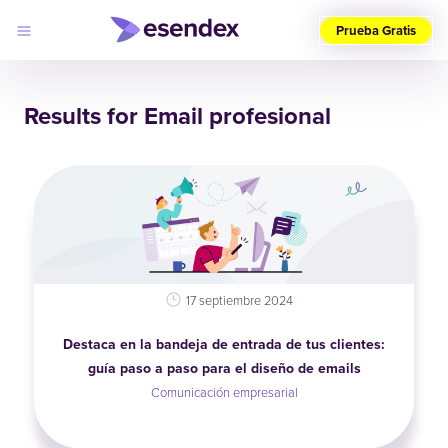
Prueba Gratis
Elige
tu
Results for Email profesional
país
(ES)
Productos
Soluciones
Desarrolladores
Precios
Log
Por qué
in
elegirnos
17 septiembre 2024
Destaca en la bandeja de entrada de tus clientes:
guía paso a paso para el diseño de emails
Comunicación empresarial