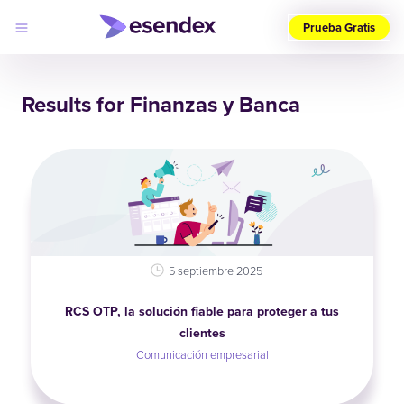
Prueba Gratis
Elige
tu
Results for Finanzas y Banca
país
(ES)
Productos
Soluciones
Desarrolladores
Precios
Log
Por qué
in
elegirnos
5 septiembre 2025
RCS OTP, la solución fiable para proteger a tus
clientes
Comunicación empresarial