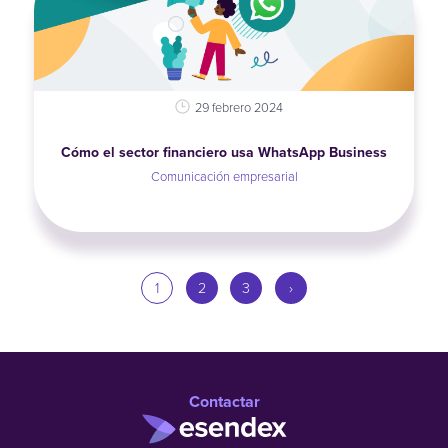
29 febrero 2024
Cómo el sector financiero usa WhatsApp Business
Comunicación empresarial
1
2
3
›
Contactar