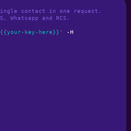
ingle contact in one request.
S, Whatsapp and RCS.
{{your-key-here}}'
 -H 