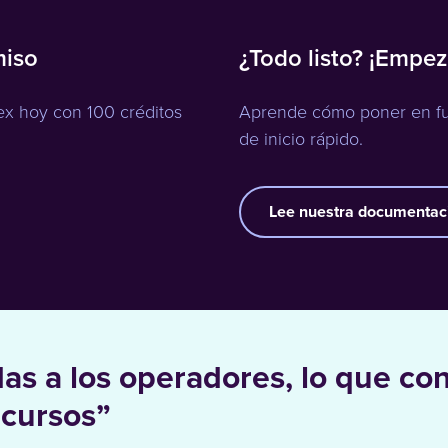
miso
¿Todo listo? ¡Empe
ex hoy con 100 créditos
Aprende cómo poner en fun
de inicio rápido.
Lee nuestra documentac
 a los operadores, lo que con
ecursos”