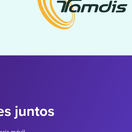
s juntos
ría móvil.