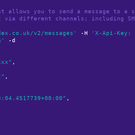
nt allows you to send a message to a s
t via different channels; including SM
dex.co.uk/v2/messages'
 -H 
'X-Api-Key: 
n'
 -d

xxx"
,

t"
,

8:04.4517739+00:00"
,


