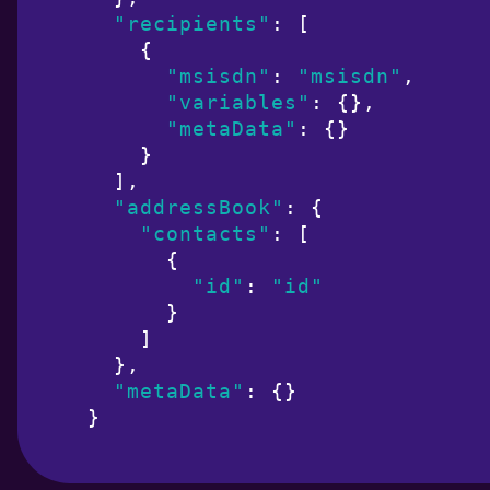
"recipients"
: [

    {

"msisdn"
: 
"msisdn"
,

"variables"
: {},

"metaData"
: {}

    }

  ],

"addressBook"
: {

"contacts"
: [

      {

"id"
: 
"id"
      }

    ]

  },

"metaData"
: {}

}