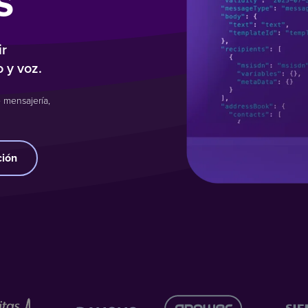
s
ir
 y voz.
 mensajería,
ción