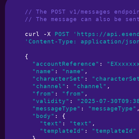
// The POST v1/messages endpoi
// The message can also be sen
curl -X 
POST
'https://api.esen
'Content-Type: application/jso
{

"accountReference"
: 
"EXxxxxx
"name"
: 
"name"
,

"characterSet"
: 
"characterSe
"channel"
: 
"channel"
,

"from"
: 
"from"
,

"validity"
: 
"2025-07-30T09:3
"messageType"
: 
"messageType"
,
"body"
: {

"text"
: 
"text"
,

"templateId"
: 
"templateId"
  },
