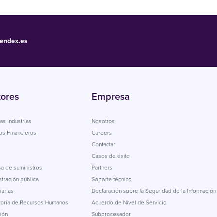
endex.es
tores
Empresa
as industrias
Nosotros
os Financieros
Careers
Contactar
Casos de éxito
a de suministros
Partners
tración pública
Soporte técnico
iarias
Declaración sobre la Seguridad de la Información
toría de Recursos Humanos
Acuerdo de Nivel de Servicio
ión
Subprocesador