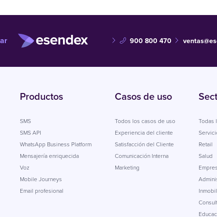
ar
900 800 470
ventas@es
Productos
Casos de uso
Sec
SMS
Todos los casos de uso
Todas l
SMS API
Experiencia del cliente
Servici
WhatsApp Business Platform
Satisfacción del Cliente
Retail
Mensajería enriquecida
Comunicación Interna
Salud
Voz
Marketing
Empres
Mobile Journeys
Adminis
Email profesional
Inmobil
Consul
Educac