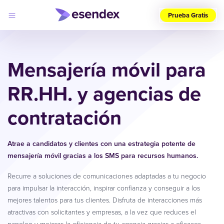
Prueba Gratis
Elige
tu
Mensajería móvil para
país
(ES)
RR.HH. y agencias de
Productos
Soluciones
contratación
Desarrolladores
Precios
Log
Por qué
in
elegirnos
Atrae a candidatos y clientes con una estrategia potente de
mensajería móvil gracias a los SMS para recursos humanos.
Recurre a soluciones de comunicaciones adaptadas a tu negocio
para impulsar la interacción, inspirar confianza y conseguir a los
mejores talentos para tus clientes. Disfruta de interacciones más
atractivas con solicitantes y empresas, a la vez que reduces el