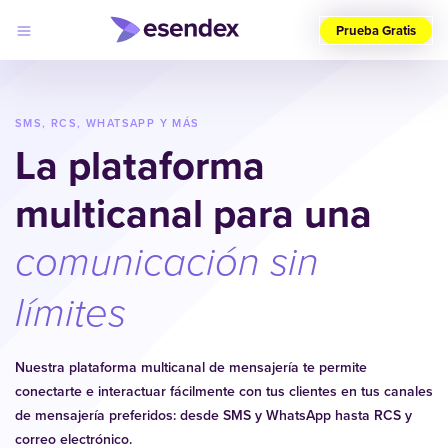
Prueba Gratis
Elige
tu
país
SMS, RCS, WHATSAPP Y MÁS
(ES)
La plataforma
Productos
multicanal para una
Soluciones
Desarrolladores
Precios
comunicación sin
Log
Por qué
in
elegirnos
límites
Nuestra plataforma multicanal de mensajería te permite
conectarte e interactuar fácilmente con tus clientes en tus canales
de mensajería preferidos: desde SMS y WhatsApp hasta RCS y
correo electrónico.