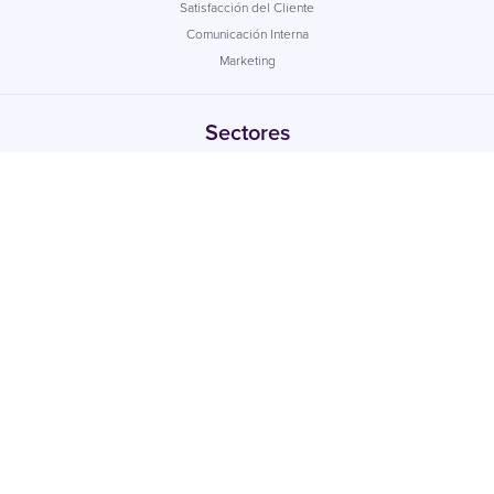
Satisfacción del Cliente
Comunicación Interna
Marketing
Sectores
Todas las industrias
Servicios Financieros
Retail
Salud
Empresa de suministros
Administración pública
Inmobiliarias
Consultoría de Recursos Humanos
Educación
Soluciones SMS para ONG
Empresa