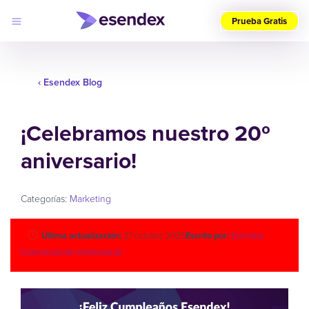
Prueba Gratis
Elige
tu
‹ Esendex Blog
país
(ES)
¡Celebramos nuestro 20º
Productos
Soluciones
aniversario!
Desarrolladores
Precios
Log
Por qué
in
elegirnos
Categorías:
Marketing
Última actualización:
27 octubre 2025
Escrito por:
Esendex
Comunicación empresarial