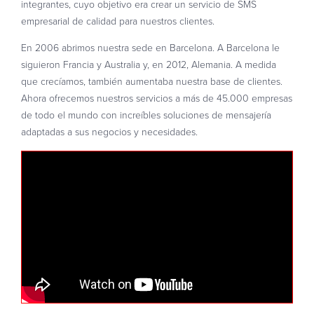
integrantes, cuyo objetivo era crear un servicio de SMS
empresarial de calidad para nuestros clientes.
En 2006 abrimos nuestra sede en Barcelona. A Barcelona le
siguieron Francia y Australia y, en 2012, Alemania. A medida
que crecíamos, también aumentaba nuestra base de clientes.
Ahora ofrecemos nuestros servicios a más de 45.000 empresas
de todo el mundo con increíbles soluciones de mensajería
adaptadas a sus negocios y necesidades.