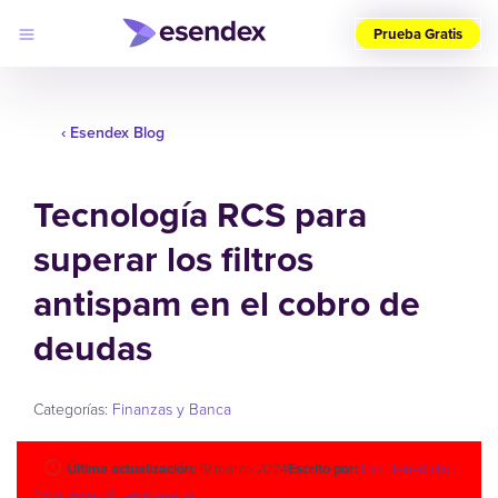
Prueba Gratis
Elige
tu
‹ Esendex Blog
país
(ES)
Tecnología RCS para
Productos
Soluciones
superar los filtros
Desarrolladores
Precios
Log
antispam en el cobro de
Por qué
in
elegirnos
deudas
Categorías:
Finanzas y Banca
Última actualización:
19 marzo 2024
Escrito por:
Eva Benedicto
Comunicación empresarial