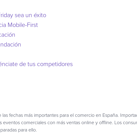
riday sea un éxito
cia Mobile-First
cación
endación
rénciate de tus competidores
de las fechas más importantes para el comercio en España. Import
os eventos comerciales con más ventas online y offline. Los cons
eparadas para ello.