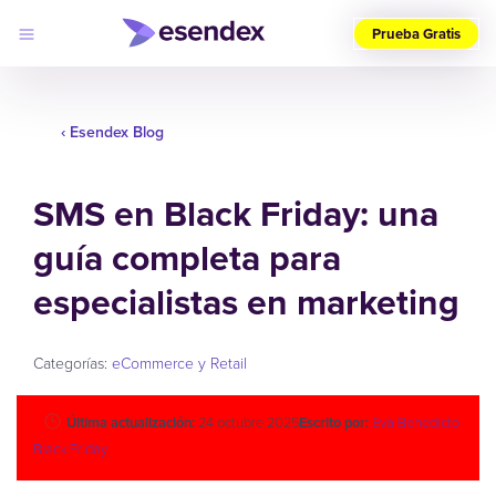
Prueba Gratis
Elige
tu
‹ Esendex Blog
país
(ES)
SMS en Black Friday: una
Productos
Soluciones
guía completa para
Desarrolladores
Precios
Log
especialistas en marketing
Por qué
in
elegirnos
Categorías:
eCommerce y Retail
Última actualización:
24 octubre 2025
Escrito por:
Eva Benedicto
Black Friday