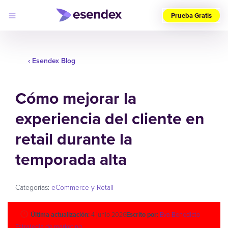
Prueba Gratis
Elige
tu
‹ Esendex Blog
país
(ES)
Cómo mejorar la
Productos
Soluciones
experiencia del cliente en
Desarrolladores
Precios
Log
retail durante la
Por qué
in
elegirnos
temporada alta
Categorías:
eCommerce y Retail
Última actualización:
4 junio 2026
Escrito por:
Eva Benedicto
Estrategia de marketing