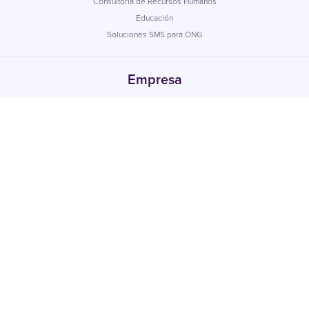
Consultoría de Recursos Humanos
Educación
Soluciones SMS para ONG
Empresa
Nosotros
Careers
Contactar
Casos de éxito
Partners
Soporte técnico
Declaración sobre la Seguridad de la Información
Acuerdo de Nivel de Servicio
Subprocesador
Estado de la Aplicación
Cookies
Política de privacidad
T&C’s