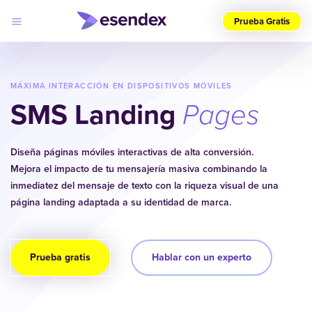
Prueba Gratis
Elige
tu
país
MÁXIMA INTERACCIÓN EN DISPOSITIVOS MÓVILES
(ES)
SMS Landing
Pages
Productos
Soluciones
Diseña páginas móviles interactivas de alta conversión.
Desarrolladores
Mejora el impacto de tu mensajería masiva combinando la
Precios
Log
Por qué
inmediatez del mensaje de texto con la riqueza visual de una
in
elegirnos
página landing adaptada a su identidad de marca.
Prueba gratis
Hablar con un experto