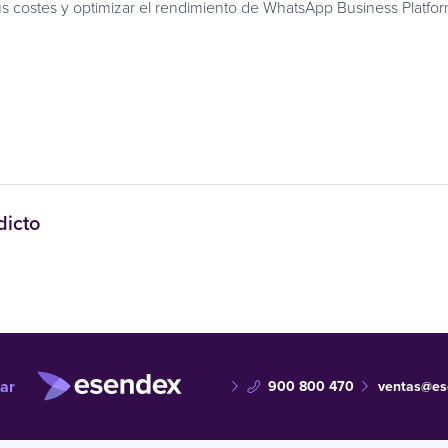
us costes y optimizar el rendimiento de WhatsApp Business Platfo
Hablar con un experto
dicto
ar
900 800 470
ventas@es