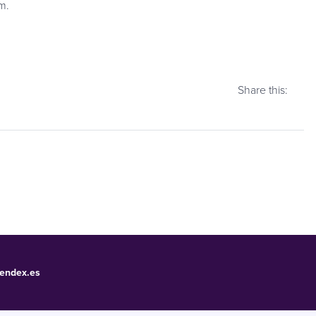
rm.
Share this:
endex.es