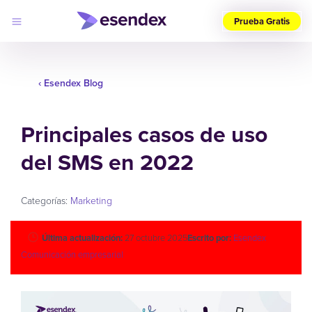
Prueba Gratis
Elige
tu
‹ Esendex Blog
país
(ES)
Principales casos de uso
Productos
Soluciones
del SMS en 2022
Desarrolladores
Precios
Log
Por qué
in
elegirnos
Categorías:
Marketing
Última actualización:
27 octubre 2025
Escrito por:
Esendex
Comunicación empresarial