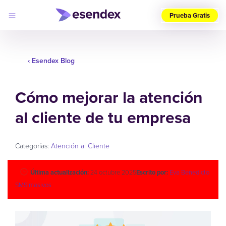
Prueba Gratis
Elige
tu
país
‹ Esendex Blog
(ES)
Cómo mejorar la atención
Productos
Soluciones
al cliente de tu empresa
Desarrolladores
Precios
Log
Por qué
in
elegirnos
Categorías:
Atención al Cliente
Última actualización:
24 octubre 2025
Escrito por:
Eva Benedicto
SMS masivos