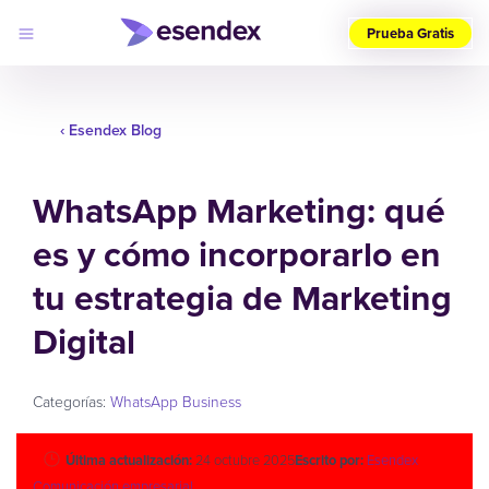
Prueba Gratis
Elige
tu
‹ Esendex Blog
país
(ES)
WhatsApp Marketing: qué
Productos
Soluciones
es y cómo incorporarlo en
Desarrolladores
Precios
Log
tu estrategia de Marketing
Por qué
in
elegirnos
Digital
Categorías:
WhatsApp Business
Última actualización:
24 octubre 2025
Escrito por:
Esendex
Comunicación empresarial