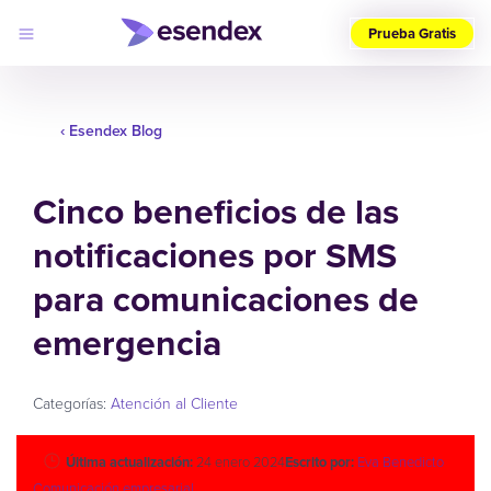
Prueba Gratis
Elige
tu
‹ Esendex Blog
país
(ES)
Cinco beneficios de las
Productos
Soluciones
notificaciones por SMS
Desarrolladores
Precios
Log
para comunicaciones de
Por qué
in
elegirnos
emergencia
Categorías:
Atención al Cliente
Última actualización:
24 enero 2024
Escrito por:
Eva Benedicto
Comunicación empresarial