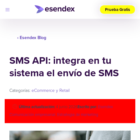
Prueba Gratis
Elige
tu
país
‹ Esendex Blog
(ES)
SMS API: integra en tu
Productos
Soluciones
sistema el envío de SMS
Desarrolladores
Precios
Log
Por qué
in
elegirnos
Categorías:
eCommerce y Retail
Última actualización:
4 junio 2026
Escrito por:
Esendex
Comunicación empresarial
,
Estrategia de marketing