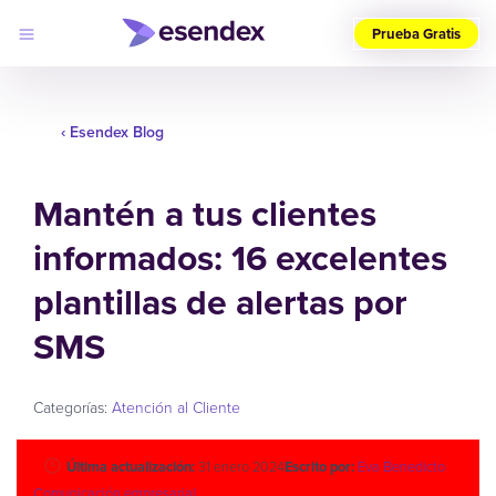
Prueba Gratis
Elige
tu
‹ Esendex Blog
país
(ES)
Mantén a tus clientes
Productos
Soluciones
informados: 16 excelentes
Desarrolladores
Precios
Log
plantillas de alertas por
Por qué
in
elegirnos
SMS
Categorías:
Atención al Cliente
Última actualización:
31 enero 2024
Escrito por:
Eva Benedicto
Comunicación empresarial