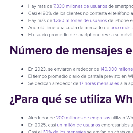
Hay más de
7.330 millones de usuarios
de smartpho
Casi el 90% de los clientes no contesta el teléfon
Hay más de
1.380 millones de usuarios
de iPhone e
Android tiene una cuota de mercado de
poco más 
El usuario promedio de smartphone revisa su móvil
Número de mensajes e
En 2023, se enviaron alrededor de
140.000 millone
El tiempo promedio diario de pantalla previsto en
Se dedican alrededor de
17 horas mensuales
a la ap
¿Para qué se utiliza W
Alrededor de
200 millones de empresas
utilizan Wh
En 2025, casi
un millón de usuarios
empresariales u
Casi el
60% de los mensajes
se envían en chats gr