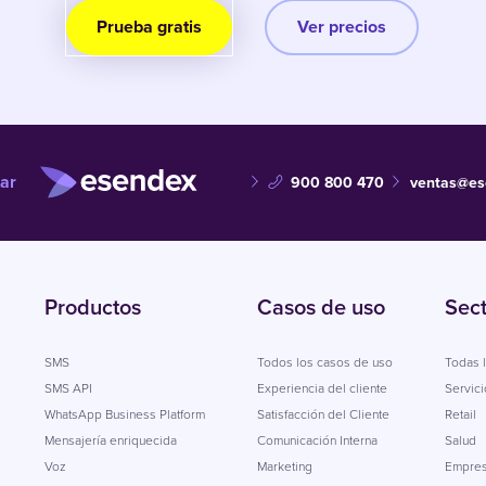
Prueba gratis
Ver precios
ar
900 800 470
ventas@es
Productos
Casos de uso
Sec
SMS
Todos los casos de uso
Todas l
SMS API
Experiencia del cliente
Servici
WhatsApp Business Platform
Satisfacción del Cliente
Retail
Mensajería enriquecida
Comunicación Interna
Salud
Voz
Marketing
Empres