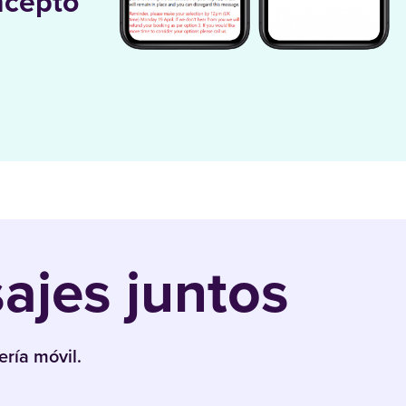
ncepto
jes juntos
ría móvil.