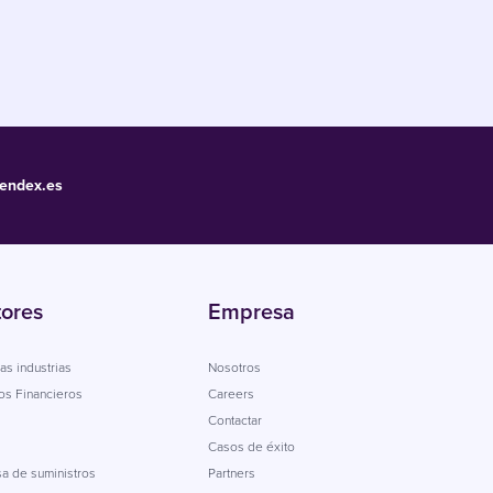
endex.es
tores
Empresa
as industrias
Nosotros
os Financieros
Careers
Contactar
Casos de éxito
a de suministros
Partners