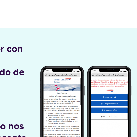
r con
ido de
to nos