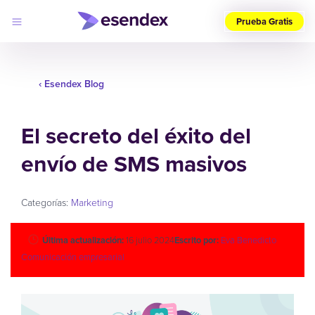
Prueba Gratis
Elige
tu
‹ Esendex Blog
país
(ES)
El secreto del éxito del
Productos
Soluciones
envío de SMS masivos
Desarrolladores
Precios
Log
Por qué
in
elegirnos
Categorías:
Marketing
Última actualización:
16 julio 2024
Escrito por:
Eva Benedicto
Comunicación empresarial