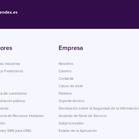
endex.es
tores
Empresa
as industrias
Nosotros
os Financieros
Careers
Contactar
Casos de éxito
a de suministros
Partners
tración pública
Soporte técnico
iarias
Declaración sobre la Seguridad de la Información
toría de Recursos Humanos
Acuerdo de Nivel de Servicio
ión
Subprocesador
ones SMS para ONG
Estado de la Aplicación