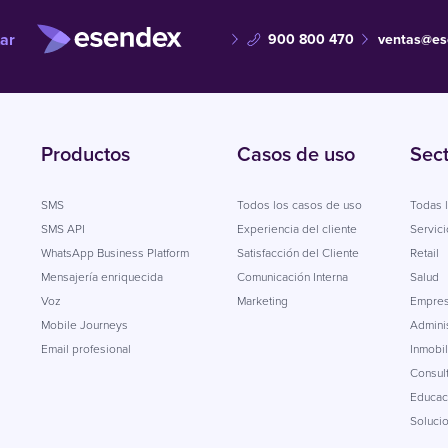
ar
900 800 470
ventas@es
Productos
Casos de uso
Sec
SMS
Todos los casos de uso
Todas l
SMS API
Experiencia del cliente
Servici
WhatsApp Business Platform
Satisfacción del Cliente
Retail
Mensajería enriquecida
Comunicación Interna
Salud
Voz
Marketing
Empres
Mobile Journeys
Adminis
Email profesional
Inmobil
Consul
Educac
Soluci