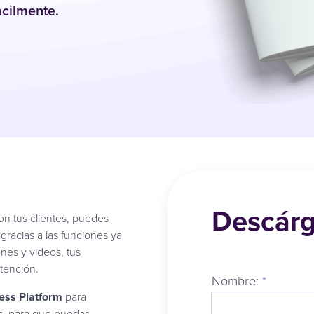
ácilmente.
Descárg
n tus clientes, puedes
gracias a las funciones ya
nes y videos, tus
atención.
Nombre:
*
ss Platform
para
as, para que puedas