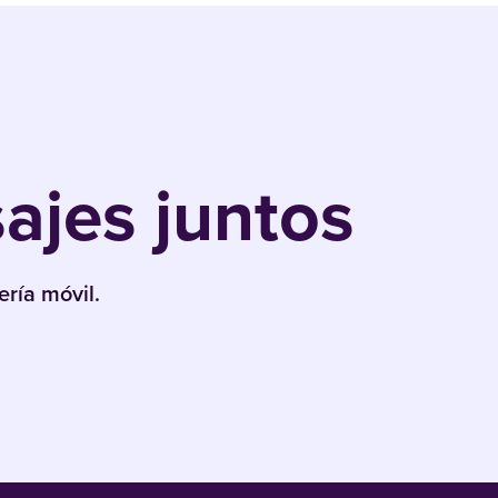
jes juntos
ría móvil.