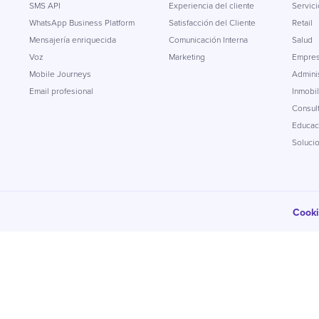
SMS API
Experiencia del cliente
Servici
WhatsApp Business Platform
Satisfacción del Cliente
Retail
Mensajería enriquecida
Comunicación Interna
Salud
Voz
Marketing
Empres
Mobile Journeys
Adminis
Email profesional
Inmobil
Consul
Educac
Soluci
Cook