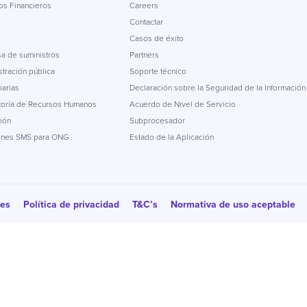
os Financieros
Careers
Contactar
Casos de éxito
a de suministros
Partners
tración pública
Soporte técnico
iarias
Declaración sobre la Seguridad de la Información
toría de Recursos Humanos
Acuerdo de Nivel de Servicio
ión
Subprocesador
ones SMS para ONG
Estado de la Aplicación
ies
Política de privacidad
T&C’s
Normativa de uso aceptable