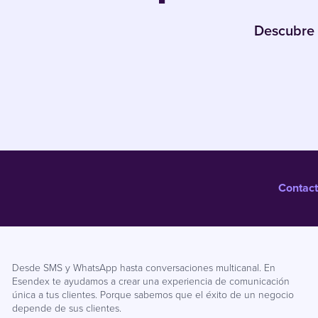
Descubre 
Contact
Desde SMS y WhatsApp hasta conversaciones multicanal. En
Esendex te ayudamos a crear una experiencia de comunicación
única a tus clientes. Porque sabemos que el éxito de un negocio
depende de sus clientes.