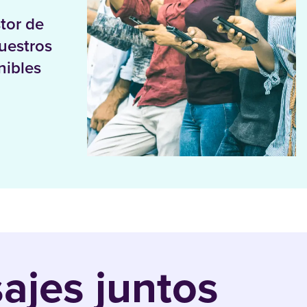
tor de
uestros
nibles
jes juntos