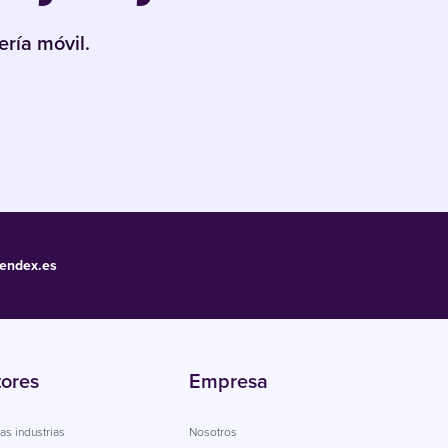
ría móvil.
endex.es
tores
Empresa
as industrias
Nosotros