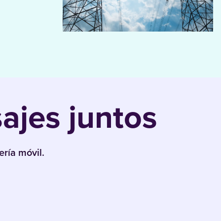
jes juntos
ría móvil.