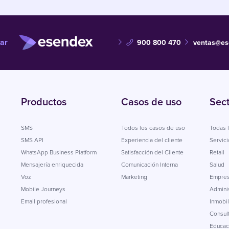
ar
900 800 470
ventas@es
Productos
Casos de uso
Sec
SMS
Todos los casos de uso
Todas l
SMS API
Experiencia del cliente
Servici
WhatsApp Business Platform
Satisfacción del Cliente
Retail
Mensajería enriquecida
Comunicación Interna
Salud
Voz
Marketing
Empres
Mobile Journeys
Adminis
Email profesional
Inmobil
Consul
Educac