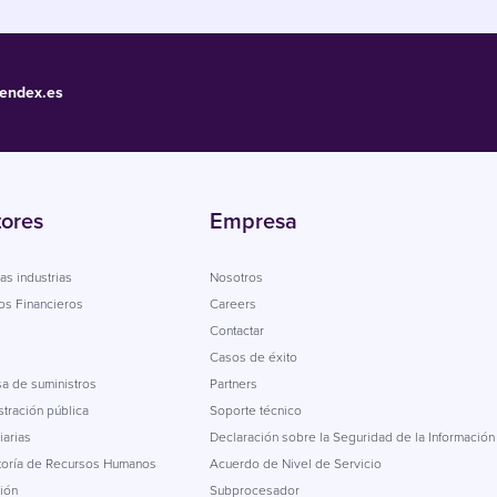
endex.es
tores
Empresa
as industrias
Nosotros
os Financieros
Careers
Contactar
Casos de éxito
a de suministros
Partners
tración pública
Soporte técnico
iarias
Declaración sobre la Seguridad de la Información
toría de Recursos Humanos
Acuerdo de Nivel de Servicio
ión
Subprocesador