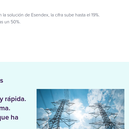
 la solución de Esendex, la cifra sube hasta el 19%.
das un 50%.
es
y rápida.
rma.
que ha