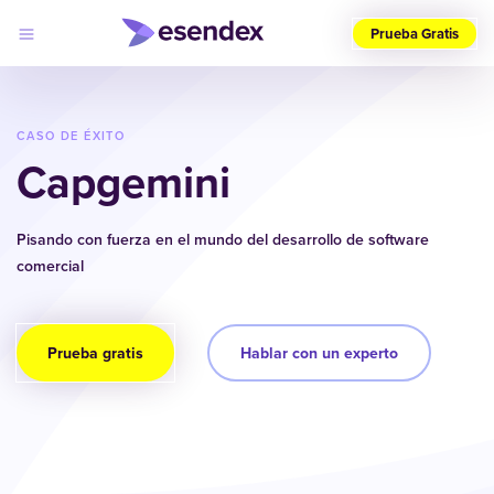
Prueba Gratis
Elige
tu
país
CASO DE ÉXITO
(ES)
Capgemini
Productos
Soluciones
Pisando con fuerza en el mundo del desarrollo de software
Desarrolladores
comercial
Precios
Log
Por qué
in
elegirnos
Prueba gratis
Hablar con un experto