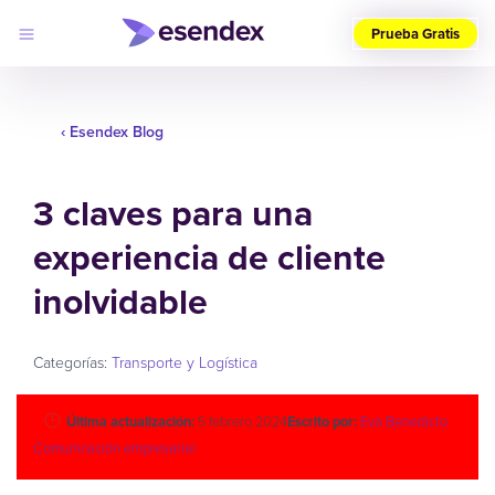
Prueba Gratis
Elige
tu
‹ Esendex Blog
país
(ES)
3 claves para una
Productos
Soluciones
experiencia de cliente
Desarrolladores
Precios
Log
inolvidable
Por qué
in
elegirnos
Categorías:
Transporte y Logística
Última actualización:
5 febrero 2024
Escrito por:
Eva Benedicto
Comunicación empresarial