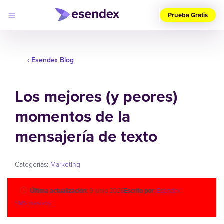
Prueba Gratis
Elige
tu
país
‹ Esendex Blog
(ES)
Los mejores (y peores)
Productos
Soluciones
momentos de la
Desarrolladores
Precios
Log
mensajería de texto
Por qué
in
elegirnos
Categorías:
Marketing
Última actualización:
9 junio 2026
Escrito por:
Esendex
SMS masivos