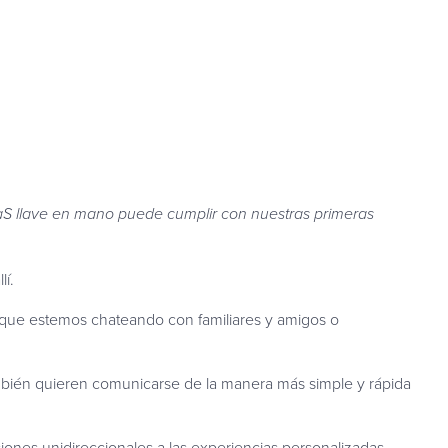
aS llave en mano puede cumplir con nuestras primeras
lí.
ea que estemos chateando con familiares y amigos o
ambién quieren comunicarse de la manera más simple y rápida
ciones unidireccionales a las experiencias personalizadas