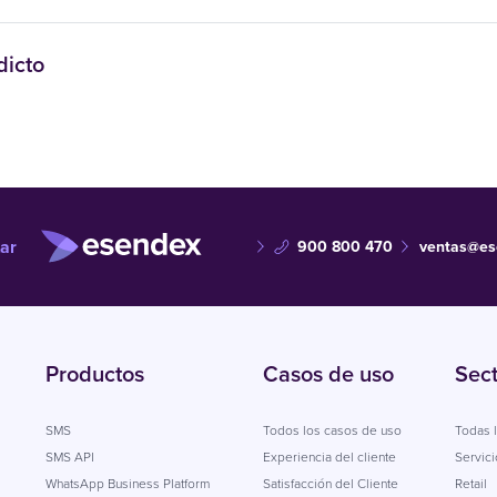
dicto
ar
900 800 470
ventas@es
Productos
Casos de uso
Sec
SMS
Todos los casos de uso
Todas l
SMS API
Experiencia del cliente
Servici
WhatsApp Business Platform
Satisfacción del Cliente
Retail