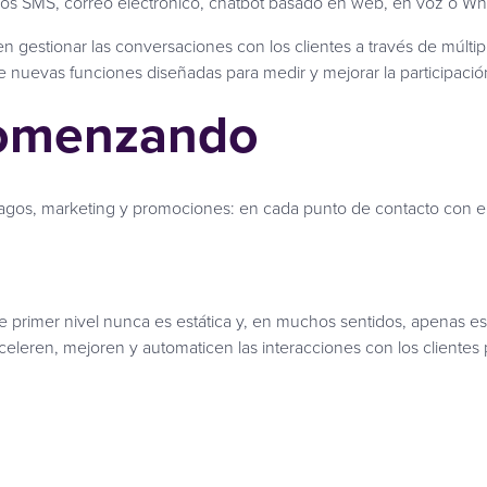
idos SMS, correo electrónico, chatbot basado en web, en voz o W
 gestionar las conversaciones con los clientes a través de múlti
e nuevas funciones diseñadas para medir y mejorar la participación
comenzando
y pagos, marketing y promociones: en cada punto de contacto con e
e primer nivel nunca es estática y, en muchos sentidos, apena
celeren, mejoren y automaticen las interacciones con los cliente