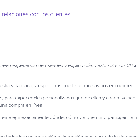
relaciones con los clientes
a nueva experiencia de Esendex y explica cómo esta solución CPa
stra vida diaria, y esperamos que las empresas nos encuentren al
ivas, para experiencias personalizadas que deleitan y atraen, ya s
una compra en línea.
eren elegir exactamente dónde, cómo y a qué ritmo participar. T
en todos los sectores están bajo presión para pasar de las interac