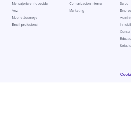
Mensajería enriquecida
Comunicación Interna
Salud
Voz
Marketing
Empres
Mobile Journeys
Adminis
Email profesional
Inmobil
Consul
Educac
Soluci
Cook