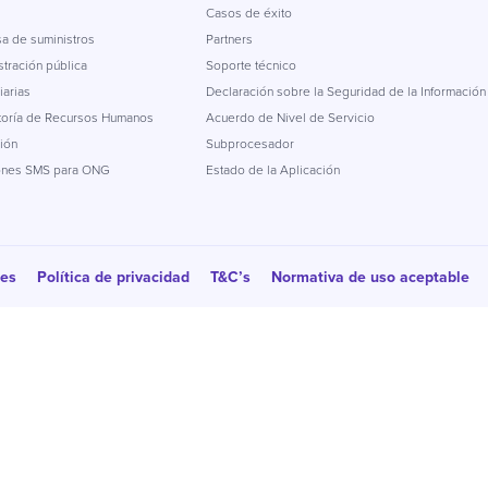
Casos de éxito
a de suministros
Partners
tración pública
Soporte técnico
iarias
Declaración sobre la Seguridad de la Información
toría de Recursos Humanos
Acuerdo de Nivel de Servicio
ión
Subprocesador
ones SMS para ONG
Estado de la Aplicación
ies
Política de privacidad
T&C’s
Normativa de uso aceptable