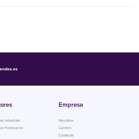
endex.es
tores
Empresa
as industrias
Nosotros
os Financieros
Careers
Contactar