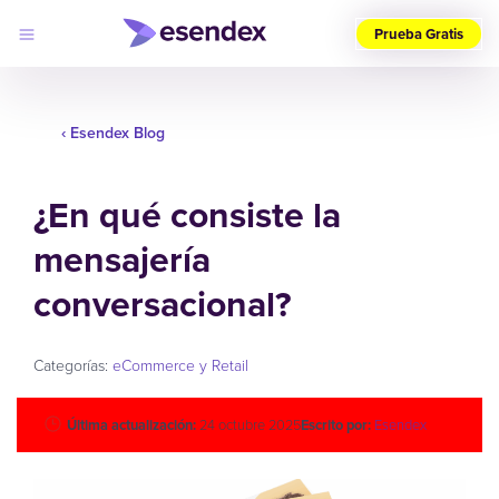
Prueba Gratis
Elige
tu
‹ Esendex Blog
país
(ES)
¿En qué consiste la
Productos
Soluciones
mensajería
Desarrolladores
Precios
Log
conversacional?
Por qué
in
elegirnos
Categorías:
eCommerce y Retail
Última actualización:
24 octubre 2025
Escrito por:
Esendex