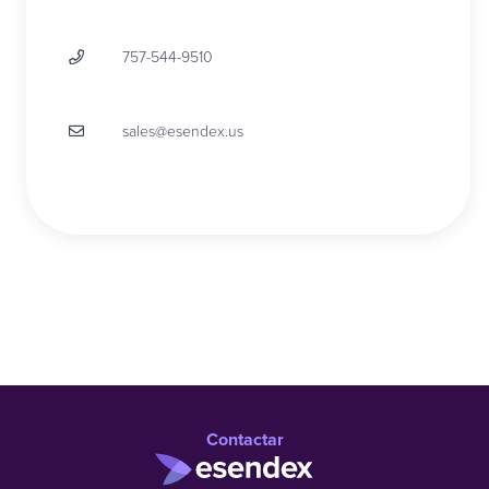
757-544-9510
sales@esendex.us
Contactar