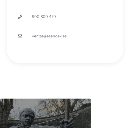
900 800 470
ventas@esendex.es