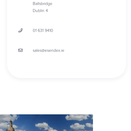
Ballsbridge
Dublin 4
01 631 9410
sales@esendex.ie