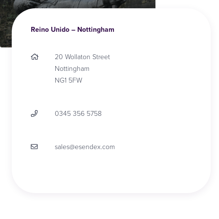
Reino Unido – Nottingham
20 Wollaton Street
Nottingham
NG1 5FW
0345 356 5758
sales@esendex.com