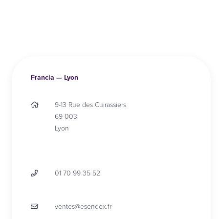
Francia —
Lyon
9-13 Rue des Cuirassiers
69 003
Lyon
01 70 99 35 52
ventes@esendex.fr