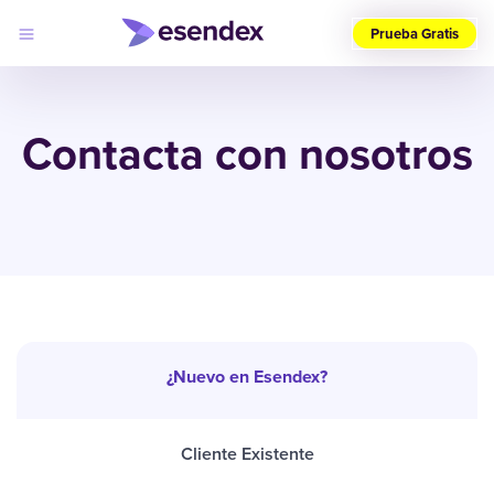
Prueba Gratis
Elige
tu
Contacta con nosotros
país
(ES)
Productos
Soluciones
Desarrolladores
Precios
Log
Por qué
in
elegirnos
¿Nuevo en Esendex?
Cliente Existente